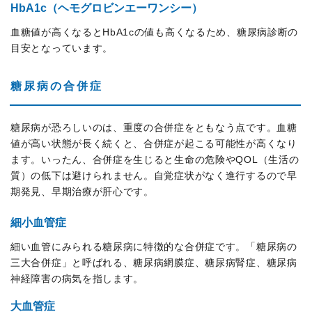
HbA1c（ヘモグロビンエーワンシー）
血糖値が高くなるとHbA1cの値も高くなるため、糖尿病診断の
目安となっています。
糖尿病の合併症
糖尿病が恐ろしいのは、重度の合併症をともなう点です。血糖
値が高い状態が長く続くと、合併症が起こる可能性が高くなり
ます。いったん、合併症を生じると生命の危険やQOL（生活の
質）の低下は避けられません。自覚症状がなく進行するので早
期発見、早期治療が肝心です。
細小血管症
細い血管にみられる糖尿病に特徴的な合併症です。「糖尿病の
三大合併症」と呼ばれる、糖尿病網膜症、糖尿病腎症、糖尿病
神経障害の病気を指します。
大血管症